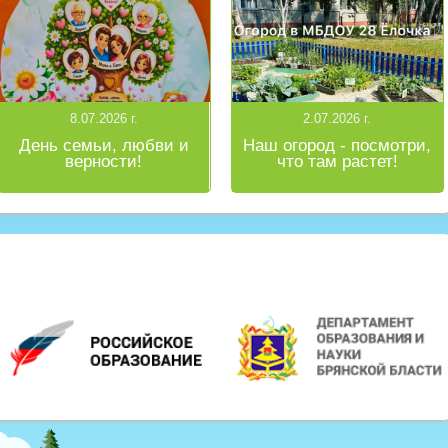
8.07.2026 г.
2.07.2026 г.
День семьи, любви и
Наш огород - посмотри,
верности!
что там растет!