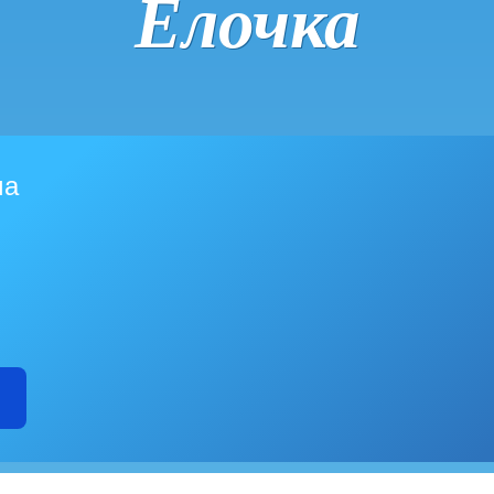
Ёлочка
ма