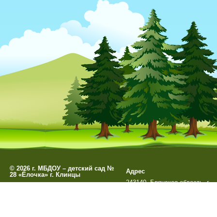
©
2026 г. МБДОУ – детский сад №
Адрес
28 «Ёлочка» г. Клинцы
243140, Брянская область, г.
Разработано
СофтКБ
Клинцы, ул. Мира д. 99А
Обновления сайта
Данный сайт является официальным сайтом МБДОУ –
Остальные сайты учреждения 