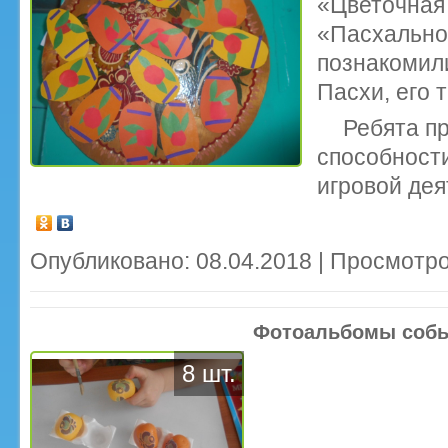
«Цветоч
«Пасхально
познакоми
Пасхи, его 
Ребята п
способнос
игровой дея
Опубликовано: 08.04.2018 | Просмотро
Фотоальбомы соб
8 шт.