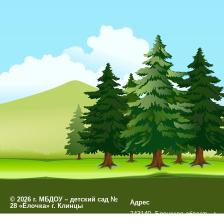
©
2026 г. МБДОУ – детский сад №
Адрес
28 «Ёлочка» г. Клинцы
243140, Брянская область, г.
Разработано
СофтКБ
Клинцы, ул. Мира д. 99А
Обновления сайта