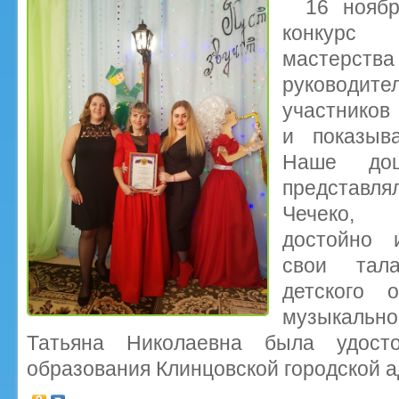
16 ноябр
конкурс 
мастерства
руководи
участников
и показыв
Наше дош
представля
Чечеко, 
достойно 
свои тал
детского 
музыкальн
Татьяна Николаевна была удост
образования Клинцовской городской 