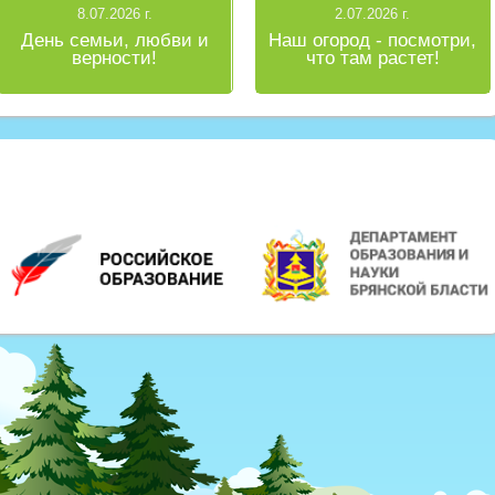
8.07.2026 г.
2.07.2026 г.
День семьи, любви и
Наш огород - посмотри,
верности!
что там растет!