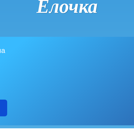
Ёлочка
ма