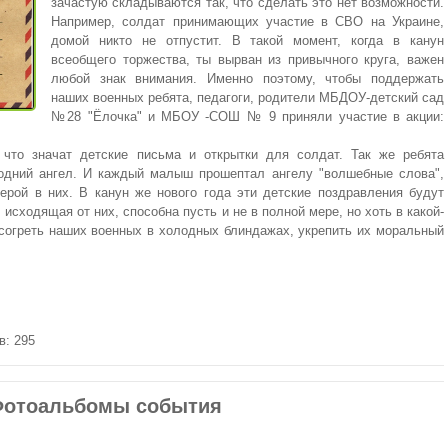
зачастую складываются так, что сделать это нет возможности.
Например, солдат принимающих участие в СВО на Украине,
домой никто не отпустит. В такой момент, когда в канун
всеобщего торжества, ты вырван из привычного круга, важен
любой знак внимания. Именно поэтому, чтобы поддержать
наших военных ребята, педагоги, родители МБДОУ-детский сад
№28 "Ёлочка" и МБОУ -СОШ № 9 приняли участие в акции:
, что значат детские письма и открытки для солдат. Так же ребята
годний ангел. И каждый малыш прошептал ангелу "волшебные слова",
ерой в них. В канун же нового года эти детские поздравления будут
 исходящая от них, способна пусть и не в полной мере, но хоть в какой-
 согреть наших военных в холодных блиндажах, укрепить их моральный
в: 295
отоальбомы события