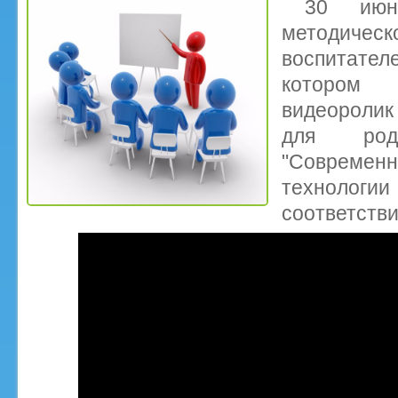
30 ию
методичес
воспитате
котором
видеоролик
для род
"Совреме
технолог
соответстви