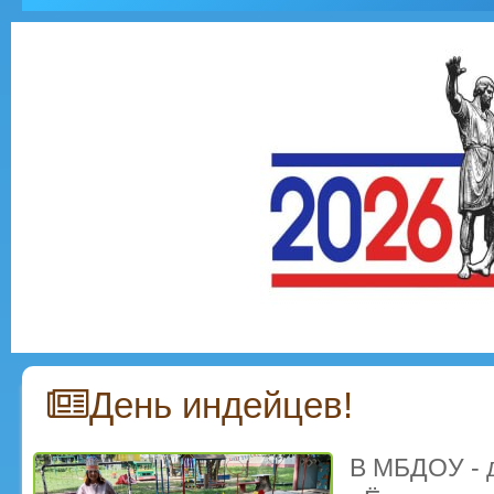
День индейцев!
В МБДОУ - д