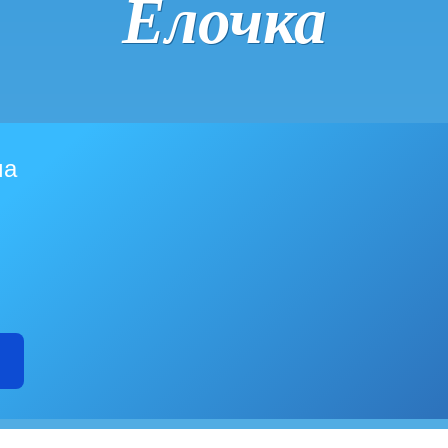
Ёлочка
ма