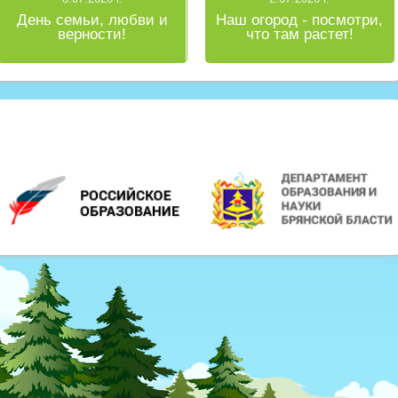
День семьи, любви и
Наш огород - посмотри,
верности!
что там растет!