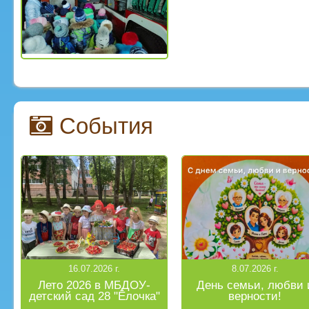
События
16.07.2026 г.
8.07.2026 г.
Лето 2026 в МБДОУ-
День семьи, любви 
детский сад 28 "Ёлочка"
верности!