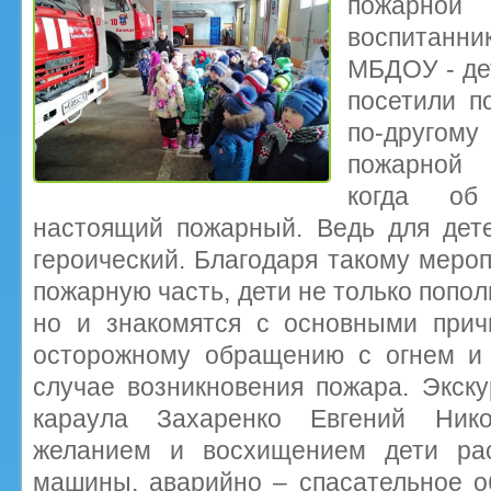
пожарно
воспитан
МБДОУ - де
посетили п
по-другому
пожарной 
когда об
настоящий пожарный. Ведь для дет
героический. Благодаря такому мероп
пожарную часть, дети не только попол
но и знакомятся с основными прич
осторожному обращению с огнем и
случае возникновения пожара. Экск
караула Захаренко Евгений Ник
желанием и восхищением дети ра
машины, аварийно – спасательное о