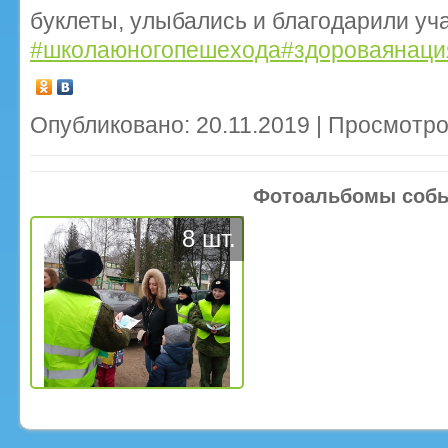
буклеты, улыбались и благодарили уча
#школаюногопешехода
#здороваянаци
Опубликовано: 20.11.2019 | Просмотро
Фотоальбомы соб
8 шт.