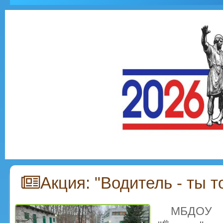
Акция: "Водитель - ты т
МБДОУ 