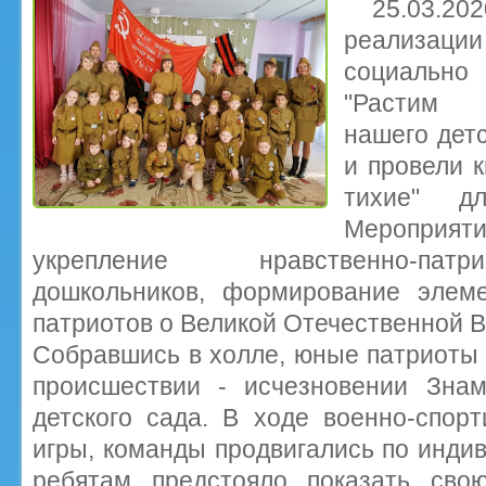
25.03.2
реализац
социально
"Растим п
нашего детс
и провели к
тихие" д
Мероприяти
укрепление нравственно-патр
дошкольников, формирование элем
патриотов о Великой Отечественной 
Собравшись в холле, юные патриоты
происшествии - исчезновении Зна
детского сада. В ходе военно-спор
игры, команды продвигались по инд
ребятам предстояло показать сво