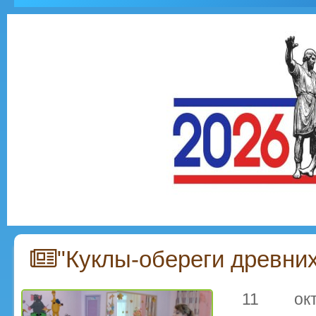
"Куклы-обереги древни
11 окт