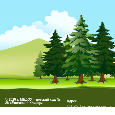
©
2026 г. МБДОУ – детский сад №
Адрес
28 «Ёлочка» г. Клинцы
243140, Брянская область, г.
Разработано
СофтКБ
Клинцы, ул. Мира д. 99А
Обновления сайта