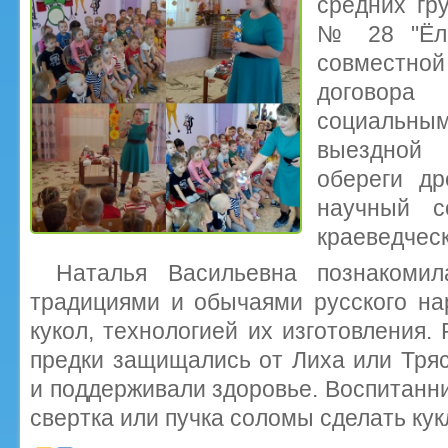
средних гр
№ 28 "Ёло
совместн
договора 
социальн
выездной 
обереги др
научный со
краеведческ
Наталья Васильевна познакоми
традициями и обычаями русского на
кукол, технологией их изготовления.
предки защищались от Лиха или Тряс
и поддерживали здоровье. Воспитанни
свертка или пучка соломы сделать кук