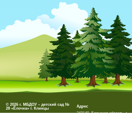
©
2026 г. МБДОУ – детский сад №
Адрес
28 «Ёлочка» г. Клинцы
243140, Брянская область, г.
Разработано
СофтКБ
Клинцы, ул. Мира д. 99А
Обновления сайта
Данный сайт является официальным сайтом МБДОУ –