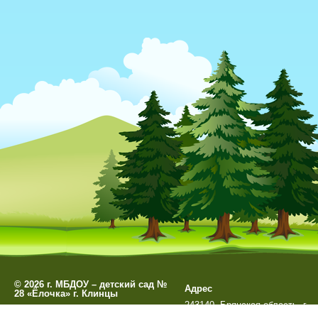
©
2026 г. МБДОУ – детский сад №
Адрес
28 «Ёлочка» г. Клинцы
243140, Брянская область, г.
Разработано
СофтКБ
Клинцы, ул. Мира д. 99А