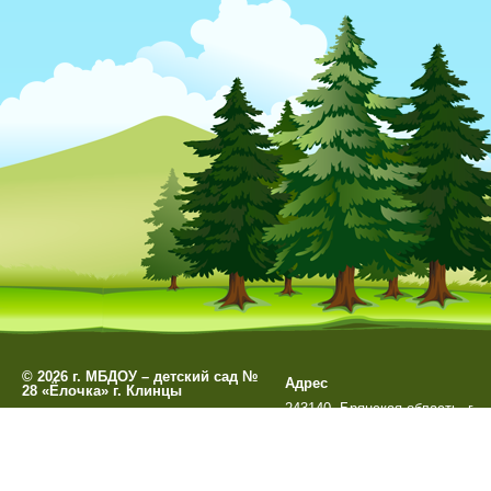
©
2026 г. МБДОУ – детский сад №
Адрес
28 «Ёлочка» г. Клинцы
243140, Брянская область, г.
Разработано
СофтКБ
Клинцы, ул. Мира д. 99А
Обновления сайта
Данный сайт является официальным сайтом МБДОУ –
Остальные сайты учреждения 