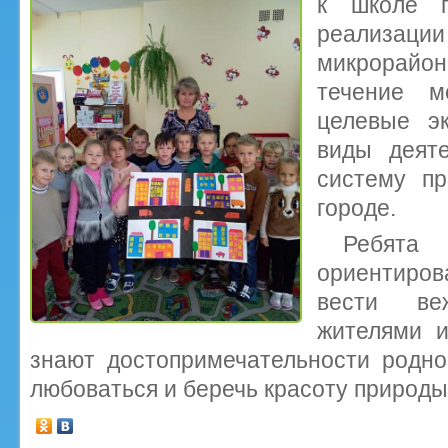
к школе г
реализа
микрорайон"
течение м
целевые эк
виды деяте
систему пр
городе.
Ребя
ориентиров
вести ве
жителями и
знают достопримечательности родно
любоваться и беречь красоту природы