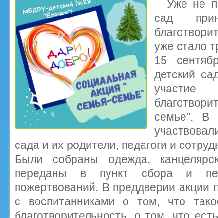
Уже не п
сад при
благотвори
уже стало т
15 сентяб
детский са
участи
благотвори
семье". В 
участвовали
сада и их родители, педагоги и сотруд
Были собраны одежда, канцелярс
переданы в пункт сбора и пер
пожертвований. В преддверии акции п
с воспитанниками о том, что тако
благотворительность, о том, что ест