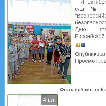
4 октяб
сад № 28
"Всеросси
безопасно
Дню гра
Российской
Опубликован
Просмотров
Фотоальбомы соб
4 шт.