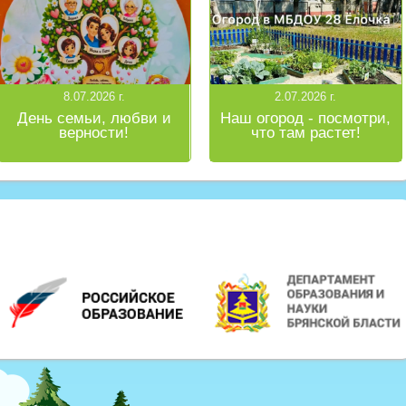
8.07.2026 г.
2.07.2026 г.
День семьи, любви и
Наш огород - посмотри,
верности!
что там растет!