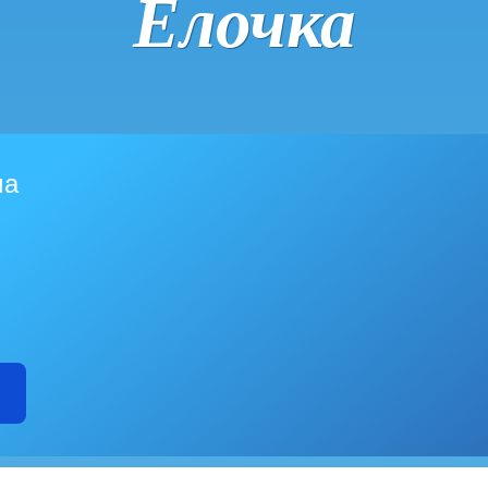
Ёлочка
ма