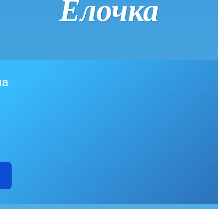
Ёлочка
ма