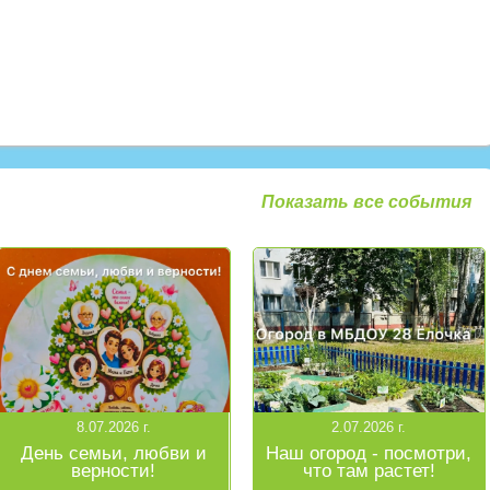
Показать все события
8.07.2026 г.
2.07.2026 г.
День семьи, любви и
Наш огород - посмотри,
верности!
что там растет!