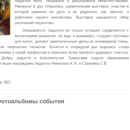
педагоги пели, танцевали и разыгрывали мини-постановки.
Накануне в доу открылась удивительная выставка, участие в
которой приняли не дети и их родители, как обычно, а
работники нашего коллектива. Выставка называется «Мир
увлечений педагогов».
Оказывается, педагоги не только успешно справляются с
воспитанием дошколят, но еще и вышивают, создают костюмы
для кукол, делают замечательные цветы из полимерной глины,
их творческих талантов. Хочется в очередной раз выразить слова
любовь к своей профессии и пожелать всем крепкого здоровья, счастья,
. Добра, радости и благополучия. Грамотами отдела образования
 были награждены педагоги Никитенко К.А. и Сапачёва С.В.
в: 663
отоальбомы события