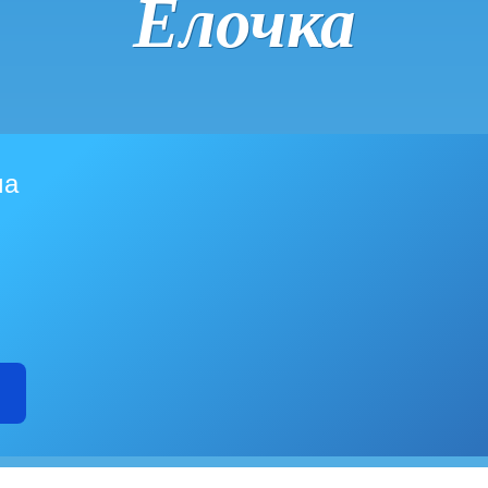
Ёлочка
ма